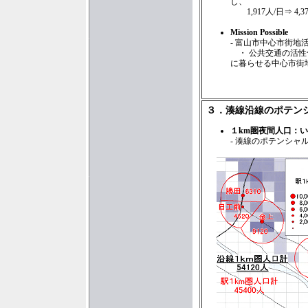
し、
1,917人/日⇒ 4,3
Mission Possible
- 富山市中心市街地
・ 公共交通の活性
に暮らせる中心市街
３．湊線沿線のポテン
１km圏夜間人口：い
- 湊線のポテンシャ