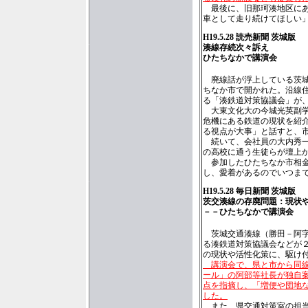
最後に、旧那珂湊地区にあ
車として走り続けてほしい
H19.5.28 読売新聞 茨城版
湊線存続次々訴え
ひたちなかで講演会
廃線話が浮上している茨城
ちなか市で開かれた。沿線
る「湊鉄道対策協議会」が
大東文化大の今城光英副学
危機にある鉄道の現状を紹
る視点が大事」と話すと、
続いて、会社員の大内秀一
の高校に通う生徒らが壇上
参加したひたちなか市相金
し、愛着があるのでいつま
H19.5.28 毎日新聞 茨城版
茨交湊線の存廃問題：現状
－－ひたちなかで講演会
茨城交通湊線（勝田－阿字
る湊鉄道対策協議会などが
の現状や活性化策に、駆け
講演会で、県と市から同線
ール」の阿部等社長が独自
点を指摘し、「増便や団地
した。
また、県交通対策室の担当