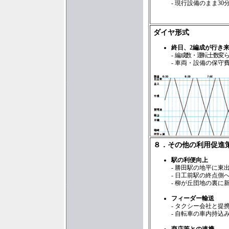
- 現行設備のまま3
ダイヤ形式
終日、2編成が行き
-
編成数・運転士数変
- 車両・設備の保守
８．その他の利用促進
駅の利便向上
- 勝田駅の地平に東
- 日工前駅の終点側
- 柳が丘団地の裏に
フィーダー輸送
- タクシー会社と提
- 自転車の車内持込