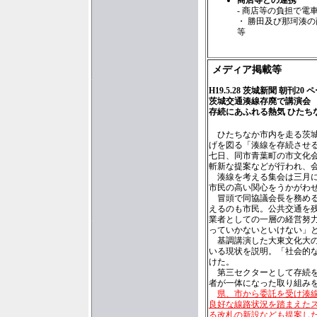
商店等との連携
- 商店等の負担で電
・ 勝田及び那珂湊
等
メディア掲載等
H19.5.28 茨城新聞 朝刊20 
茨城交通湊線存廃で講演会
存続にあふれる熱気 ひたち
ひたちなか市内を走る茨城
げを図る「湊線を存続させ
七日、同市青葉町の市文化
斬新な提案などが行われ、
湊線を考える集会は三月に
市民の高い関心をうかがわ
冒頭で同協議会長を務める
えるのも市民。公共交通を
業者としての一層の経営努
っていかないといけない」
基調講演した大東文化大の
いる現状を説明。「社会的
けた。
第三セクターとして存続を
者が一体になった取り組み
県、市から委託を受け湊
良好な線路状況を踏まえた
る改札の新設なども提案し