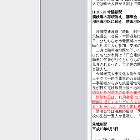
スでは輸送人員が３割まで
H19.5.28 常陽新聞
湊鉄道の存続訴え、講演会
那珂湊地区に続き、勝田地
茨城交通湊線（勝田―阿字
策協議会（会長・本間源基
日、ひたちなか市青葉町の
民ら約四百人が参加、支援
三月に那珂湊地区で開いた
ひたちなか市長は「日立電
簡単に代替が利くというも
見直されるべき。市全体の
と訴えた。
今城光英大東文化大副学長
三セクター路面電車の万葉
―事業者からみた鉄道活性
長が日立電鉄線廃止後の地
部等社長が調査の概要を報
阿部社長は、利用者増には
時刻を遅くするなどの方法
ド・ビークル、道路も走れ
講演会では湊線応援歌「季
校の生徒十五人が登壇し、
茨城新聞
平成19年6月5日