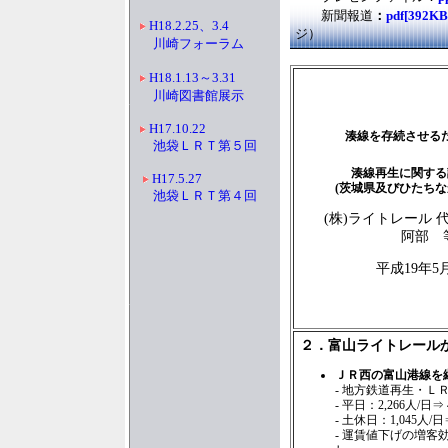
新聞報道
：
pdf[392K
H18.2.25、3.4
ジ）
川崎フォーラム
H18.1.13～3.31
川崎図書館展示
H17.10.22
湊線を存続させる
池袋ＬＲＴ第５回
湊線再生に関する
H17.5.27
(茨城県及びひたちな
池袋ＬＲＴ第４回
(株)ライトレール 
阿部 
平成19年5
２．富山ライトレール
ＪＲ西の富山港線を
- 地方鉄道再生・Ｌ
- 平日：2,266人/日⇒ 
- 土休日：1,045人/日⇒
- 運賃値下げの増客