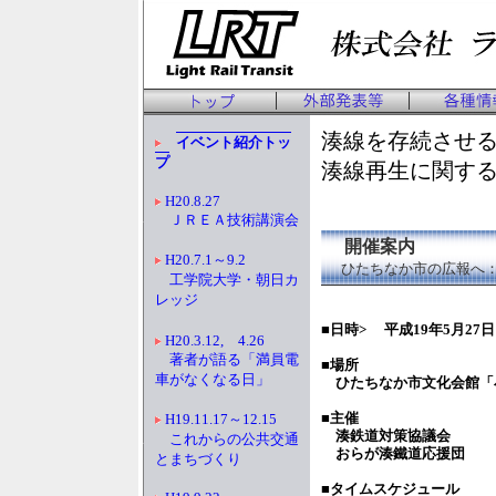
湊線を存続させ
イベント紹介トッ
プ
湊線再生に関す
H20.8.27
ＪＲＥＡ技術講演会
開催案内
H20.7.1～9.2
ひたちなか市の広報へ
工学院大学・朝日カ
レッジ
■日時> 平成19年5月27日
H20.3.12, 4.26
著者が語る「満員電
■場所
車がなくなる日」
ひたちなか市文化会館「
■主催
H19.11.17～12.15
湊鉄道対策協議会
これからの公共交通
おらが湊鐵道応援団
とまちづくり
■タイムスケジュール