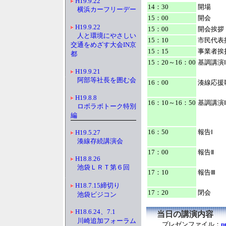
H19.9.22
14：30
開場
横浜カーフリーデー
15：00
開会
H19.9.22
15：00
開会挨拶
人と環境にやさしい
15：10
市民代表
交通をめざす大会IN京
15：15
事業者挨
都
15：20～16：00
基調講演Ⅰ
H19.9.21
阿部等社長を囲む会
16：00
湊線応援
H19.8.8
16：10～16：50
基調講演
ロボラボトーク特別
編
16：50
報告Ⅰ
H19.5.27
湊線存続講演会
17：00
報告Ⅱ
H18.8.26
池袋ＬＲＴ第６回
17：10
報告Ⅲ
H18.7.15締切り
17：20
閉会
池袋ビジコン
H18.6.24、7.1
当日の講演内容
川崎追加フォーラム
プレゼンファイル：
p