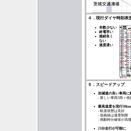
４．現行ダイヤ時刻表
本数少ない
終電早い
接続良く
ない
速度遅い
５．スピードアップ
加減速の良い車両に
- 新しい車両3両＋
最高速度を現行50km/h
- 軌道状態は良好
- 急曲線は速度制限
- 鳴動時分確保が高
23分走行が可能に