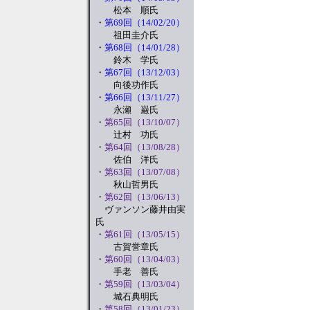
松本 順氏
・
第69回（14/02/20）
祖田圭介氏
・
第68回（14/01/28）
鈴木 学氏
・
第67回（13/12/03）
向後功作氏
・
第66回（13/11/27）
永瀬 巌氏
・
第65回（13/10/07）
辻村 功氏
・
第64回（13/08/28）
佐伯 洋氏
・
第63回（13/07/08）
秋山哲男氏
・
第62回（13/06/13）
ヴァンソン藤井由実
氏
・
第61回（13/05/15）
古賀誉章氏
・
第60回（13/04/03）
手老 善氏
・
第59回（13/03/04）
城石典明氏
・
第58回（13/01/23）