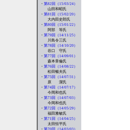
・
第82回（15/03/24）
山田和昭氏
・
第81回（15/02/20）
大内田史郎氏
・
第80回（15/01/22）
阿部 等氏
・
第79回（14/11/25）
川島令三氏
・
第78回（14/10/20）
谷口 守氏
・
第77回（14/09/01）
森本章倫氏
・
第76回（14/08/22）
松田暢夫氏
・
第75回（14/07/31）
原 潔氏
・
第74回（14/07/17）
今岡和也氏
・
第73回（14/07/03）
今岡和也氏
・
第72回（14/05/29）
福田雅敏氏
・
第71回（14/04/25）
太田恒平氏
・
第70回（14/03/03）