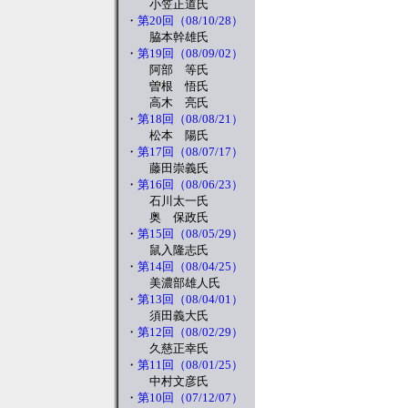
小笠正道氏
・
第20回（08/10/28）
脇本幹雄氏
・
第19回（08/09/02）
阿部 等氏
曽根 悟氏
高木 亮氏
・
第18回（08/08/21）
松本 陽氏
・
第17回（08/07/17）
藤田崇義氏
・
第16回（08/06/23）
石川太一氏
奥 保政氏
・
第15回（08/05/29）
鼠入隆志氏
・
第14回（08/04/25）
美濃部雄人氏
・
第13回（08/04/01）
須田義大氏
・
第12回（08/02/29）
久慈正幸氏
・
第11回（08/01/25）
中村文彦氏
・
第10回（07/12/07）