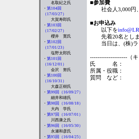
■
参加費
名取紀之氏
・
第104回
社会人3,000円、
（17/03/27）
大賀寿郎氏
■
お申込み
・
第103回
以下を
info@LRT
（17/02/27）
先着20名としま
櫻井 寛氏
・
第102回
当日は、(株)ラ
（17/01/23）
塩野太郎氏
--------------------
・
第101回
氏 名：
（16/12/01）
会沢 努氏
所属・役職：
・
第100回
質問 など：
（16/10/31）
大森正樹氏
・
第99回（16/09/27）
細井和雄氏
・
第98回（16/08/18）
大内 学氏
・
第97回（16/07/01）
川西康之氏
・
第96回（16/05/30）
永瀬和彦氏
・
第95回（16/04/25）