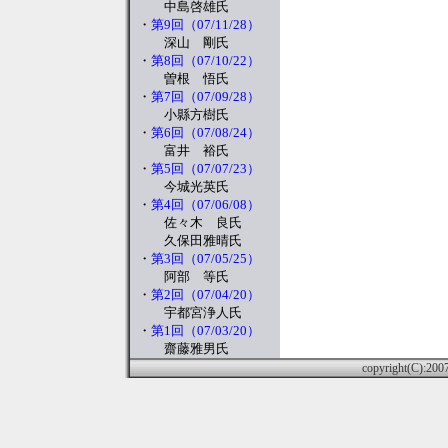
中島啓雄氏
・
第9回（07/11/28）
深山 剛氏
・
第8回（07/10/22）
曽根 悟氏
・
第7回（07/09/28）
小縣方樹氏
・
第6回（07/08/24）
富井 裕氏
・
第5回（07/07/23）
今城光英氏
・
第4回（07/06/08）
佐々木 良氏
久保田雅晴氏
・
第3回（07/05/25）
阿部 等氏
・
第2回（07/04/20）
宇都宮浄人氏
・
第1回（07/03/20）
齋藤雅男氏
copyright(C):2007