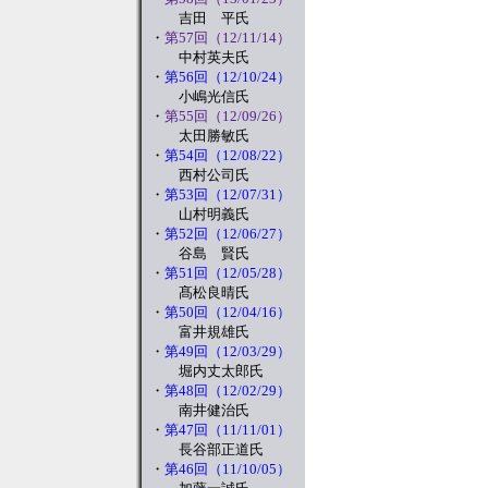
吉田 平氏
・
第57回（12/11/14）
中村英夫氏
・
第56回（12/10/24）
小嶋光信氏
・
第55回（12/09/26）
太田勝敏氏
・
第54回（12/08/22）
西村公司氏
・
第53回（12/07/31）
山村明義氏
・
第52回（12/06/27）
谷島 賢氏
・
第51回（12/05/28）
髙松良晴氏
・
第50回（12/04/16）
富井規雄氏
・
第49回（12/03/29）
堀内丈太郎氏
・
第48回（12/02/29）
南井健治氏
・
第47回（11/11/01）
長谷部正道氏
・
第46回（11/10/05）