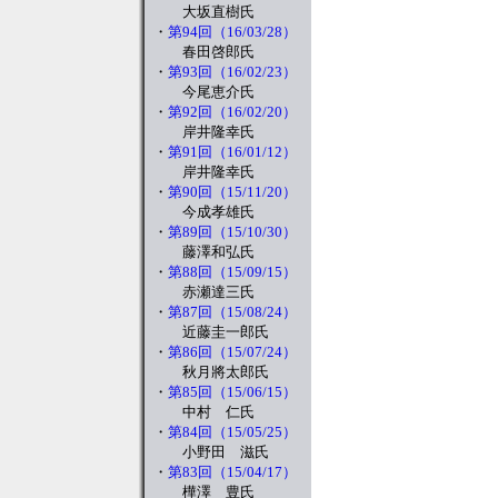
大坂直樹氏
・
第94回（16/03/28）
春田啓郎氏
・
第93回（16/02/23）
今尾恵介氏
・
第92回（16/02/20）
岸井隆幸氏
・
第91回（16/01/12）
岸井隆幸氏
・
第90回（15/11/20）
今成孝雄氏
・
第89回（15/10/30）
藤澤和弘氏
・
第88回（15/09/15）
赤瀬達三氏
・
第87回（15/08/24）
近藤圭一郎氏
・
第86回（15/07/24）
秋月將太郎氏
・
第85回（15/06/15）
中村 仁氏
・
第84回（15/05/25）
小野田 滋氏
・
第83回（15/04/17）
樺澤 豊氏