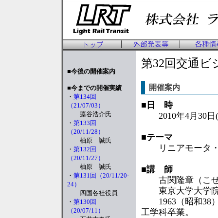
第32回交通ビジ
■
今後の開催案内
開催案内
■
今までの開催実績
・
第134回
■
日 時
（21/07/03）
藻谷浩介氏
2010年4月30日(
・
第133回
（20/11/28）
■
テーマ
柚原 誠氏
リニアモータ・磁
・
第132回
（20/11/27）
柚原 誠氏
■
講 師
・
第131回（20/11/20-
古関隆章（こせ
24）
東京大学大学院 
四国各社役員
1963（昭和38
・
第130回
（20/07/11）
工学科卒業。