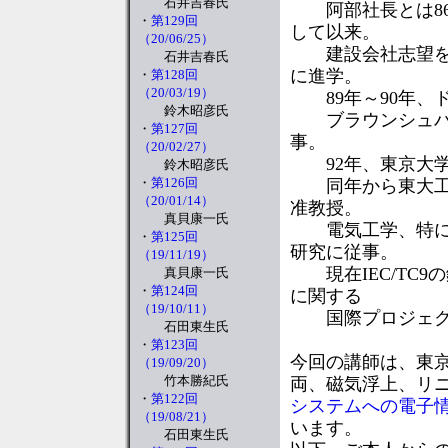
石井吉春氏
阿部社長とは86
・
第129回
して以来。
（20/06/25）
建設会社志望を指
石井吉春氏
に進学。
・
第128回
（20/03/19）
89年～90年、
鈴木昭彦氏
ブラウンシュバイ
・
第127回
事。
（20/02/27）
92年、東京大学
鈴木昭彦氏
・
第126回
同年から東大工学
（20/01/14）
准教授。
真貝康一氏
電気工学、特に電
・
第125回
研究に従事。
（19/11/19）
現在IEC/TC9
真貝康一氏
・
第124回
に関する
（19/10/11）
国際プロジェクトチ
石田東生氏
・
第123回
今回の講師は、東
（19/09/20）
竹本勝紀氏
両、磁気浮上、リ
・
第122回
システムへの電子
（19/08/21）
います。
石田東生氏