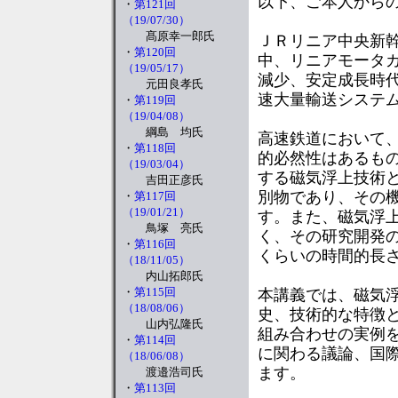
以下、ご本人から
・
第121回
（19/07/30）
髙原幸一郎氏
ＪＲリニア中央新
・
第120回
中、リニアモータ
（19/05/17）
減少、安定成長時
元田良孝氏
速大量輸送システ
・
第119回
（19/04/08）
綱島 均氏
高速鉄道において
・
第118回
的必然性はあるも
（19/03/04）
する磁気浮上技術
吉田正彦氏
別物であり、その
・
第117回
（19/01/21）
す。また、磁気浮
鳥塚 亮氏
く、その研究開発
・
第116回
くらいの時間的長
（18/11/05）
内山拓郎氏
・
第115回
本講義では、磁気
（18/08/06）
史、技術的な特徴
山内弘隆氏
組み合わせの実例
・
第114回
に関わる議論、国
（18/06/08）
ます。
渡邉浩司氏
・
第113回