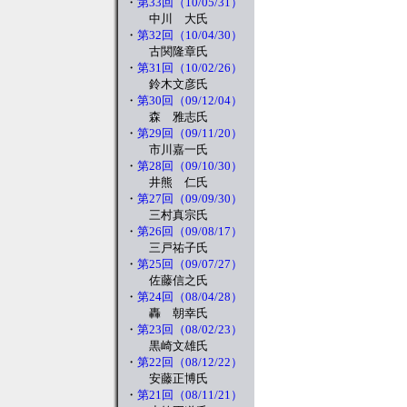
・
第33回（10/05/31）
中川 大氏
・
第32回（10/04/30）
古関隆章氏
・
第31回（10/02/26）
鈴木文彦氏
・
第30回（09/12/04）
森 雅志氏
・
第29回（09/11/20）
市川嘉一氏
・
第28回（09/10/30）
井熊 仁氏
・
第27回（09/09/30）
三村真宗氏
・
第26回（09/08/17）
三戸祐子氏
・
第25回（09/07/27）
佐藤信之氏
・
第24回（08/04/28）
轟 朝幸氏
・
第23回（08/02/23）
黒崎文雄氏
・
第22回（08/12/22）
安藤正博氏
・
第21回（08/11/21）