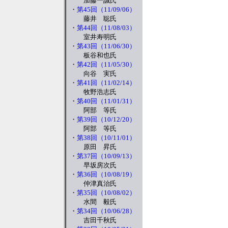
加藤一誠氏
・
第45回（11/09/06）
藤井 聡氏
・
第44回（11/08/03）
室井寿明氏
・
第43回（11/06/30）
板谷和也氏
・
第42回（11/05/30）
向谷 実氏
・
第41回（11/02/14）
牧野浩志氏
・
第40回（11/01/31）
阿部 等氏
・
第39回（10/12/20）
阿部 等氏
・
第38回（10/11/01）
原田 昇氏
・
第37回（10/09/13）
早坂房次氏
・
第36回（10/08/19）
仲津真治氏
・
第35回（10/08/02）
水間 毅氏
・
第34回（10/06/28）
吉田千秋氏