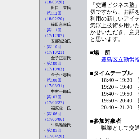
（18/03/20）
「交通ビジネス塾
田口 東氏
切ですから、お話
・
第112回
利用の新しいアイ
（18/02/20）
篠田憲幸氏
気浮上技術を用い
・
第111回
かせいただき、意
（17/12/07）
と思います。
安部誠治氏
・
第110回
■
場 所
（17/10/21）
金子正志氏
豊島区立勤労
・
第109回
（17/10/03）
■
タイムテーブル
金子正志氏
18:40～19:2
・
第108回
（17/08/31）
19:20～19:4
中村一郎氏
19:40～19:5
・
第107回
19:50～20:
（17/06/27）
20:40～21:2
福原俊一氏
・
第106回
（17/06/06）
■
参加対象者
牛島雅隆氏
職業として交通に
・
第105回
（17/04/20）